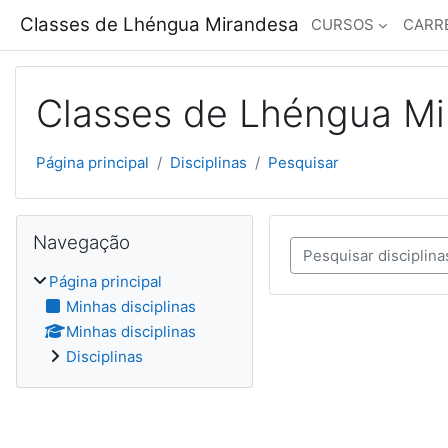
Ir para o conteúdo principal
Classes de Lhéngua Mirandesa
CURSOS
CARR
Classes de Lhéngua M
Página principal
Disciplinas
Pesquisar
Blocos
Ignorar Navegação
Navegação
Pesquisar disciplinas
Página principal
Minhas disciplinas
Minhas disciplinas
Disciplinas